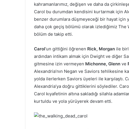
kahramanlarımız, değişen ve daha da çirkinleşe
i
e
Carol bu durumdan kendisini kurtarmak için Al
n
k
benzer durumlara düşmeyeceği bir hayat için yen
daha çok geçiş bölümü olarak izlediğimiz The 
bölüm de takip etti.
Carol
‘un gittiğini öğrenen
Rick, Morgan
ile bi
ardından intikam almak için Dwight ve diğer Sav
gitmesine izin vermeyen
Michonne, Glenn
ve
Alexandria’nın Negan ve Saviors tehlikesine ka
yolda ilerlerken Saviors üyeleri ile karşılaştı. 
Alexandria’ya doğru gittiklerini söylediler. Car
Carol kıyafetinin altına sakladığı silahla adamla
kurtuldu ve yola yürüyerek devam etti.