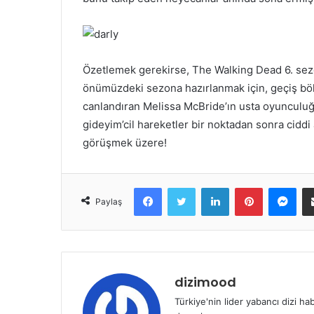
Özetlemek gerekirse, The Walking Dead 6. sezo
önümüzdeki sezona hazırlanmak için, geçiş bölü
canlandıran Melissa McBride’ın usta oyunculuğu
gideyim’cil hareketler bir noktadan sonra ciddi
görüşmek üzere!
Facebook
Twitter
LinkedIn
Pinterest
Messenger
Paylaş
dizimood
Türkiye'nin lider yabancı dizi ha