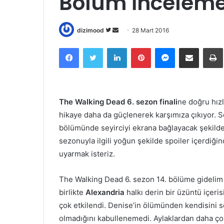
Bölüm İnceleme
dizimood
T
B
28 Mart 2016
w
i
Facebook
Twitter
LinkedIn
Pinterest
Messenger
E-Posta ile paylaş
Ya
i
r
t
e
t
-
e
p
The Walking Dead 6. sezon finali
ne doğru hızl
r
o
hikaye daha da güçlenerek karşımıza çıkıyor. S
'
s
d
t
bölümünde seyirciyi ekrana bağlayacak şekilde ar
a
a
sezonuyla ilgili yoğun şekilde spoiler içerdiği
t
g
uyarmak isteriz.
a
ö
k
n
The Walking Dead 6. sezon 14. bölüme gidelim 
i
d
birlikte
Alexandria
halkı derin bir üzüntü içeri
p
e
çok etkilendi. Denise’in ölümünden kendisini s
e
r
olmadığını kabullenemedi. Aylaklardan daha ç
d
m