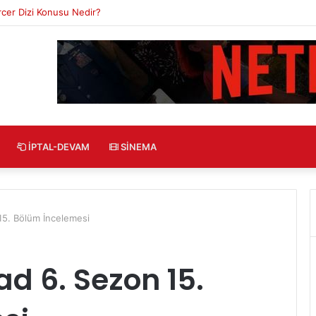
zi Konusu Nedir?
İPTAL-DEVAM
SINEMA
15. Bölüm İncelemesi
d 6. Sezon 15.