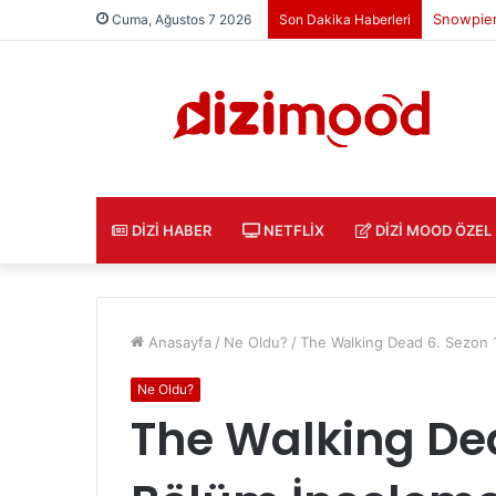
Freud Di
Cuma, Ağustos 7 2026
Son Dakika Haberleri
DIZI HABER
NETFLIX
DIZI MOOD ÖZEL
Anasayfa
/
Ne Oldu?
/
The Walking Dead 6. Sezon 
Ne Oldu?
The Walking Dea