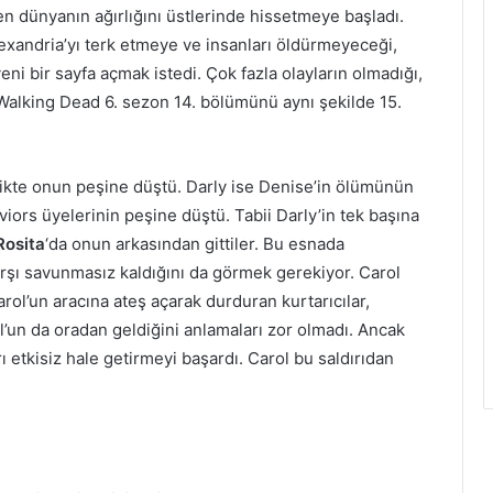
n dünyanın ağırlığını üstlerinde hissetmeye başladı.
exandria’yı terk etmeye ve insanları öldürmeyeceği,
i bir sayfa açmak istedi. Çok fazla olayların olmadığı,
Walking Dead 6. sezon 14. bölümünü aynı şekilde 15.
rlikte onun peşine düştü. Darly ise Denise’in ölümünün
iors üyelerinin peşine düştü. Tabii Darly’in tek başına
Rosita
‘da onun arkasından gittiler. Bu esnada
rşı savunmasız kaldığını da görmek gerekiyor. Carol
Carol’un aracına ateş açarak durduran kurtarıcılar,
ol’un da oradan geldiğini anlamaları zor olmadı. Ancak
rı etkisiz hale getirmeyi başardı. Carol bu saldırıdan