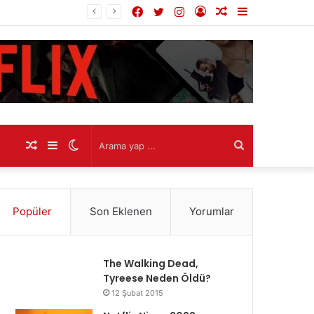
Facebook
Twitter
Instagram
Kayıt
Rastgele
Kenar
Ol
Makale
Bölmesi
Rastgele
Kenar
Dış
Arama
Makale
Bölmesi
görünümü
yap
Popüler
Son Eklenen
Yorumlar
değiştir
...
The Walking Dead,
Tyreese Neden Öldü?
12 Şubat 2015