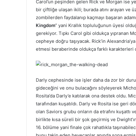
Carol’un peşinden gelen Rick ve Morgan ise ye
bir çiftliğe ulaşan ikili; burada atını arayan ve 
zombilerden faydalanıp kaçmayı başaran adamın
Kingdom
” yani Krallık topluluğunun üyesi old
gerekiyor. Tıpkı Carol gibi oldukça yıpranan Mo
cepheye doğru taşıyacak. Rick’in Alexandria’y
etmesi beraberinde oldukça farklı karakterleri 
Darly cephesinde ise işler daha da zor bir duru
gideceğini ve onu bulacağını söyleyerek Michonn
Rosita’da Darly’e katılarak ona destek oldu. 
tarafından kuşatıldı. Darly ve Rosita ise geri d
olan Saviors grubu onların da etrafını kuşattı v
birlikte kısa süreli bir şok geçirmiş ve Dwight’
16. bölüme yani finale çok rahatlıkla taşınabil
bunu takip eden heyecanlar anında sona ermiş 