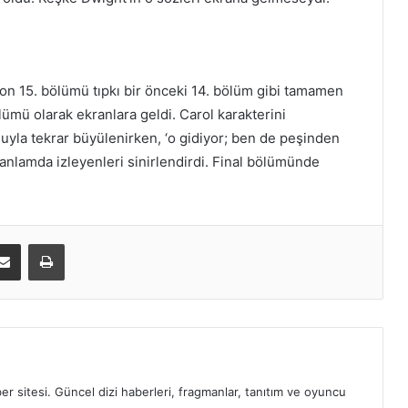
n 15. bölümü tıpkı bir önceki 14. bölüm gibi tamamen
mü olarak ekranlara geldi. Carol karakterini
yla tekrar büyülenirken, ‘o gidiyor; ben de peşinden
 anlamda izleyenleri sinirlendirdi. Final bölümünde
E-Posta ile paylaş
Yazdır
ber sitesi. Güncel dizi haberleri, fragmanlar, tanıtım ve oyuncu