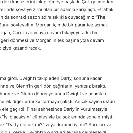
rdeki kan izlerini takip etmeye başladı. Çok geçmeden
üzerinde şövalye zırhı olan bir adamla karşılaştı. Etraftaki
 da sonraki sezon adını sıklıkla duyacağımız “
The
uğunu söyleyelim. Morgan için de bir parantez açmak
rgan, Carol’u aramaya devam hikayeyi farklı bir
a geri dönmesi ve Morgan’ın tek başına yola devam
diziye kazandıracak.
ma girdi. Dwight’ı takip eden Darly, sonuna kadar
e ve Glenn’in geri dön çağrılarını yanıtsız bıraktı.
Michonne ve Glenn dönüş yolunda Dwight ve adamları
önerek diğerlerini kurtarmaya çalıştı. Ancak sayıca üstün
e ele geçirdi. Final sahnesinde Darly’in vurulmasıyla
ın “İyi olacaksın” cümlesiyle bu şok anında sona ermişti.
ecek “Darly ölecek mi?” veya durumu iyi mi? Soruları ve
oldu. Keşke Dwight’ın o sözleri ekrana gelmeseydi.