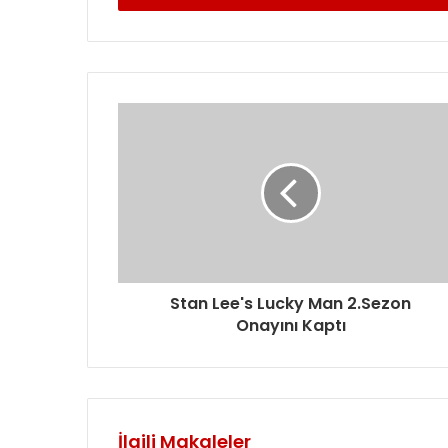
s
t
a
a
d
r
e
s
i
n
i
z
i
g
Stan Lee's Lucky Man 2.Sezon
i
Onayını Kaptı
r
i
n
i
z
İlgili Makaleler