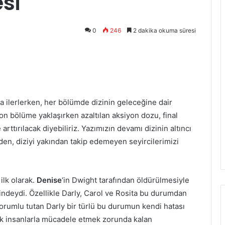
si
0
246
2 dakika okuma süresi
zdır
a ilerlerken, her bölümde dizinin geleceğine dair
on bölüme yaklaşırken azaltılan aksiyon dozu, final
ttırılacak diyebiliriz. Yazımızın devamı dizinin altıncı
nden, diziyi yakından takip edemeyen seyircilerimizi
ilk olarak.
Denise
‘in Dwight tarafından öldürülmesiyle
sindeydi. Özellikle Darly, Carol ve Rosita bu durumdan
orumlu tutan Darly bir türlü bu durumun kendi hatası
ok insanlarla mücadele etmek zorunda kalan