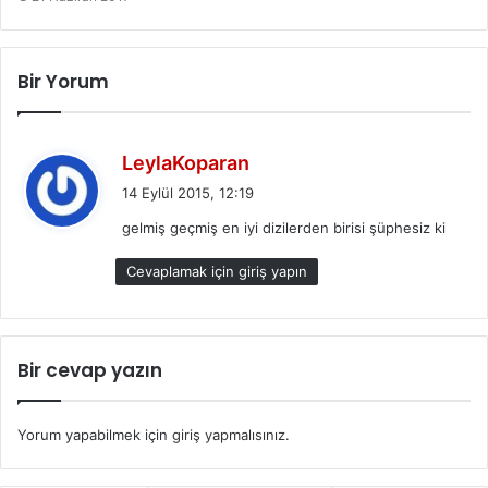
Bir Yorum
d
LeylaKoparan
e
14 Eylül 2015, 12:19
d
gelmiş geçmiş en iyi dizilerden birisi şüphesiz ki
i
k
Cevaplamak için giriş yapın
i
:
Bir cevap yazın
Yorum yapabilmek için
giriş yapmalısınız
.