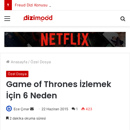
Freud Dizi Konusu Nedir?
Menü
A
y
...
Anasayfa
/
Özel Dosya
Özel Dosya
Game of Thrones İzlemek
İçin 6 Neden
Ece Çınar
B
22 Haziran 2015
1
423
i
2 dakika okuma süresi
r
e