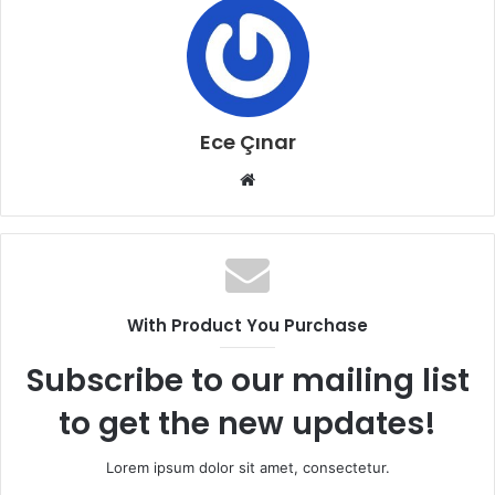
Ece Çınar
W
e
b
s
i
t
With Product You Purchase
e
s
Subscribe to our mailing list
i
to get the new updates!
Lorem ipsum dolor sit amet, consectetur.