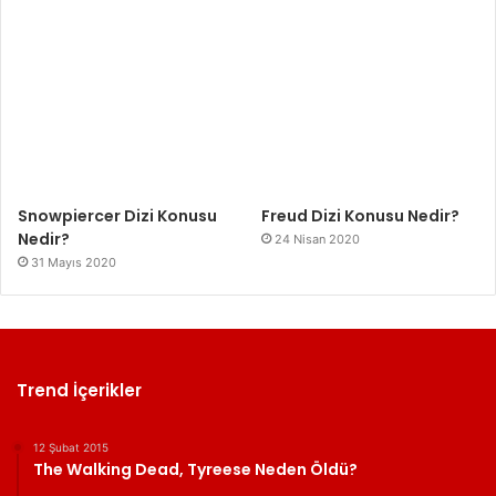
Snowpiercer Dizi Konusu
Freud Dizi Konusu Nedir?
Nedir?
24 Nisan 2020
31 Mayıs 2020
Trend İçerikler
12 Şubat 2015
The Walking Dead, Tyreese Neden Öldü?
1 Nisan 2022
Netflix Nisan 2022 Dizileri
24 Aralık 2014
Constantine 2. Sezon Onayı Aldı mı?