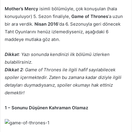
-
Mother’s Mercy
isimli bölümüyle, çok konuşulan (hala
p
konuşuluyor) 5. Sezon finaliyle,
Game of Thrones
‘a uzun
o
bir ara verdik.
Nisan 2016
‘da 6. Sezonuyla geri dönecek
s
Taht Oyunlarını henüz izlemediyseniz, aşağıdaki 6
t
maddeye mutlaka göz atın.
a
g
Dikkat
: Yazı sonunda kendinizi ilk bölümü izlerken
ö
bulabilirsiniz.
n
Dikkat 2
: Game of Thrones ile ilgili hafif sayılabilecek
d
spoiler içermektedir. Zaten bu zamana kadar diziyle ilgili
e
detayları duymadıysanız, spoiler okumayı hak ettiniz
r
m
demektir!
e
k
1 – Sonunu Düşünen Kahraman Olamaz