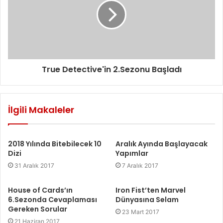
n
i
z
True Detective'in 2.Sezonu Başladı
İlgili Makaleler
2018 Yılında Bitebilecek 10
Aralık Ayında Başlayacak
Dizi
Yapımlar
31 Aralık 2017
7 Aralık 2017
House of Cards’ın
Iron Fist’ten Marvel
6.Sezonda Cevaplaması
Dünyasına Selam
Gereken Sorular
23 Mart 2017
21 Haziran 2017