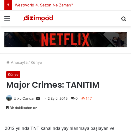
Yeni Netflix Dizisi Valeria Konusu Nedir?
Menü
A
y
...
Anasayfa
/
Künye
Künye
Major Crimes: TANITIM
Utku Candan
B
2 Eylül 2015
0
147
i
Bir dakikadan az
r
e
-
2012 yılında
TNT
kanalında yayınlanmaya başlayan ve