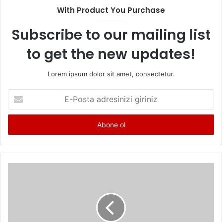
With Product You Purchase
Subscribe to our mailing list
to get the new updates!
Lorem ipsum dolor sit amet, consectetur.
E
-
P
o
s
t
a
a
d
r
e
s
i