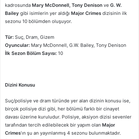
p
kadrosunda
Mary McDonnell, Tony Denison
ve
G. W.
o
Bailey
gibi isimlerin yer aldığı
Major Crimes
dizisinin ilk
s
sezonu 10 bölümden oluşuyor.
t
a
Tür:
Suç, Dram, Gizem
g
Oyuncular:
Mary McDonnell, G.W. Bailey, Tony Denison
ö
İlk Sezon Bölüm Sayısı:
10
n
d
e
r
Dizini Konusu
m
e
k
Suç/polisiye ve dram türünde yer alan dizinin konusu ise,
birçok polisiye dizi gibi, her bölümü farklı bir cinayet
davası üzerine kuruludur. Polisiye, aksiyon dizisi sevenler
tarafından tercih edilebilecek bir yapım olan
Major
Crimes
‘ın şu an yayınlanmış 4 sezonu bulunmaktadır.