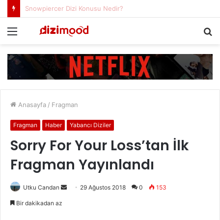
Freud Dizi Konusu Nedir?
Menü
A
y
...
Anasayfa
/
Fragman
Fragman
Haber
Yabancı Diziler
Sorry For Your Loss’tan İlk
Fragman Yayınlandı
Utku Candan
B
29 Ağustos 2018
0
153
i
Bir dakikadan az
r