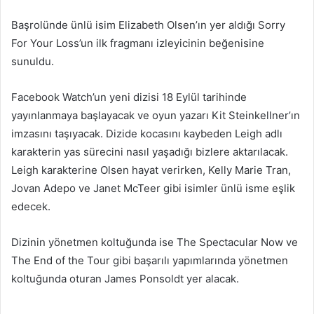
e
-
Başrolünde ünlü isim Elizabeth Olsen’ın yer aldığı Sorry
p
For Your Loss’un ilk fragmanı izleyicinin beğenisine
o
sunuldu.
s
t
Facebook Watch’un yeni dizisi 18 Eylül tarihinde
a
yayınlanmaya başlayacak ve oyun yazarı Kit Steinkellner’ın
g
imzasını taşıyacak. Dizide kocasını kaybeden Leigh adlı
ö
karakterin yas sürecini nasıl yaşadığı bizlere aktarılacak.
n
Leigh karakterine Olsen hayat verirken, Kelly Marie Tran,
d
Jovan Adepo ve Janet McTeer gibi isimler ünlü isme eşlik
e
edecek.
r
m
e
Dizinin yönetmen koltuğunda ise The Spectacular Now ve
k
The End of the Tour gibi başarılı yapımlarında yönetmen
koltuğunda oturan James Ponsoldt yer alacak.