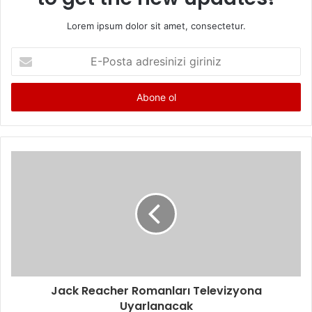
Lorem ipsum dolor sit amet, consectetur.
E
-
P
o
s
t
a
a
d
r
e
s
i
n
i
z
i
Jack Reacher Romanları Televizyona
g
Uyarlanacak