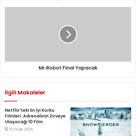
i
r
i
n
i
z
Mr.Robot Final Yapacak
İlgili Makaleler
Netflix’teki En İyi Korku
Filmleri: Adrenalinin Zirveye
Ulaşacağı 10 Film
31 Ocak 2025