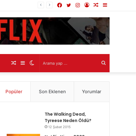
Facebook
Twitter
Instagram
Kayıt
Rastgele
Kenar
Ol
Makale
Bölmesi
Rastgele
Kenar
Dış
Arama
Makale
Bölmesi
görünümü
yap
Popüler
Son Eklenen
Yorumlar
değiştir
...
The Walking Dead,
Tyreese Neden Öldü?
12 Şubat 2015