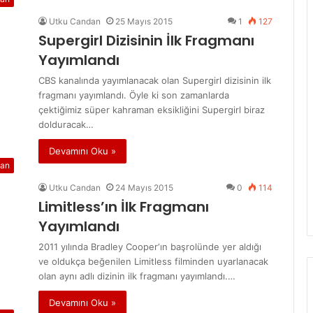
Utku Candan
25 Mayıs 2015
1
127
Supergirl Dizisinin İlk Fragmanı
Yayımlandı
CBS kanalında yayımlanacak olan Supergirl dizisinin ilk
fragmanı yayımlandı. Öyle ki son zamanlarda
çektiğimiz süper kahraman eksikliğini Supergirl biraz
dolduracak…
Devamını Oku »
an
Utku Candan
24 Mayıs 2015
0
114
Limitless’ın İlk Fragmanı
Yayımlandı
2011 yılında Bradley Cooper‘ın başrolünde yer aldığı
ve oldukça beğenilen Limitless filminden uyarlanacak
olan aynı adlı dizinin ilk fragmanı yayımlandı.…
Devamını Oku »