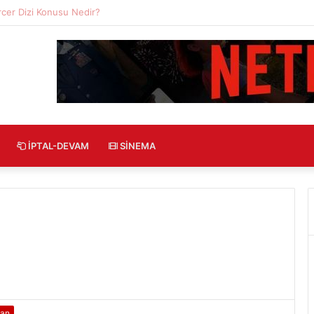
zi Konusu Nedir?
İPTAL-DEVAM
SINEMA
an