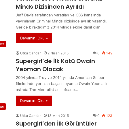
Minds Dizisinden Ayrıldı
Jeff Davis tarafından yaratılan ve CBS kanalında
yayımlanan Criminal Minds dizisinde ayrılık yaşandı.
Geride bıraktığımız 2014 yılında ekibe dahil olan…
Devamını Oku »
ber
Utku Candan
2 Nisan 2015
0
149
Supergirl’de İlk Kötü Owain
Yeoman Olacak
2004 yılında Troy ve 2014 yılında American Sniper
filmlerinde yer alan başarılı oyuncu Owain Yeoman‘ı
aslında The Mentalist adlı efsane…
Devamını Oku »
ber
Utku Candan
13 Mart 2015
0
123
Supergirl’den İlk Görüntüler