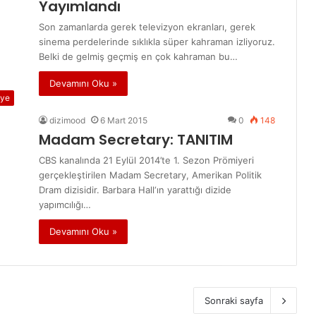
Yayımlandı
Son zamanlarda gerek televizyon ekranları, gerek
sinema perdelerinde sıklıkla süper kahraman izliyoruz.
Belki de gelmiş geçmiş en çok kahraman bu…
Devamını Oku »
ye
dizimood
6 Mart 2015
0
148
Madam Secretary: TANITIM
CBS kanalında 21 Eylül 2014’te 1. Sezon Prömiyeri
gerçekleştirilen Madam Secretary, Amerikan Politik
Dram dizisidir. Barbara Hall‘ın yarattığı dizide
yapımcılığı…
Devamını Oku »
Sonraki sayfa