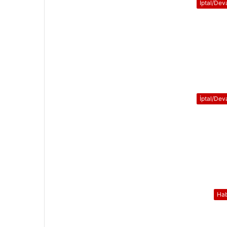
İptal/De
İptal/De
Ha