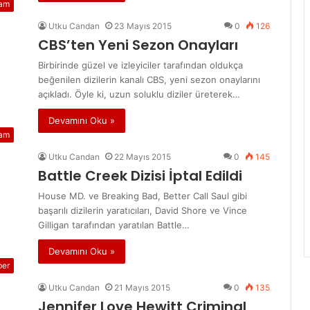
vam
Utku Candan
23 Mayıs 2015
0
126
CBS’ten Yeni Sezon Onayları
Birbirinde güzel ve izleyiciler tarafından oldukça
beğenilen dizilerin kanalı CBS, yeni sezon onaylarını
açıkladı. Öyle ki, uzun soluklu diziler üreterek…
Devamını Oku »
vam
Utku Candan
22 Mayıs 2015
0
145
Battle Creek Dizisi İptal Edildi
House MD. ve Breaking Bad, Better Call Saul gibi
başarılı dizilerin yaratıcıları, David Shore ve Vince
Gilligan tarafından yaratılan Battle…
Devamını Oku »
ber
Utku Candan
21 Mayıs 2015
0
135
Jennifer Love Hewitt Criminal