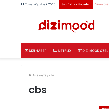
Freud Di
Cuma, Ağustos 7 2026
Son Dakika Haberleri
DIZI HABER
NETFLIX
DIZI MOOD ÖZEL
Anasayfa
/
cbs
cbs
Fragm