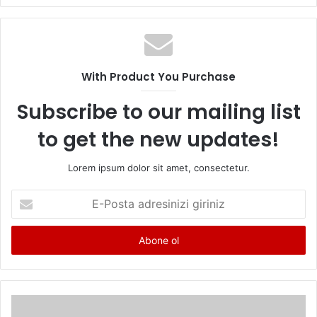
w
W
F
i
e
a
t
b
c
t
s
e
e
i
b
With Product You Purchase
r
t
o
e
o
Subscribe to our mailing list
s
k
to get the new updates!
i
Lorem ipsum dolor sit amet, consectetur.
E
-
P
o
s
t
a
a
d