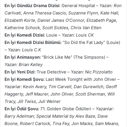
En İyi Gündüz Drama Dizisi:
General Hospital –
Yazan: Ron
Carlivati, Anna Theresa Cascio, Suzanne Flynn, Kate Hall,
Elizabeth Korte, Daniel James O’Connor, Elizabeth Page,
Katherine Schock, Scott Sickles, Chris Van Etten
En İyi Komedi Dizisi:
Louie –
Yazan: Louis CK
En İyi Komedi Dizisi Bölümü:
“So Did the Fat Lady” (Louie)
–
Yazan: Louis C.K
En İyi Animasyon:
“Brick Like Me” (The Simpsons)
–
Yazan: Brian Kelley
En İyi Yeni Dizi:
True Detective –
Yazan: Nic Pizzolatto
En İyi Komedi Şovu:
Last Week Tonight with John Oliver –
Yazarlar: Kevin Avery, Tim Carvell, Dan Gurewitch, Geoff
Haggerty, Jeff Maurer, John Oliver, Scott Sherman, Will
Tracy, Jill Twiss, Juli Weiner
En İyi Ödül Şovu:
71. Golden Globe Ödülleri –
Yazanlar:
Barry Adelman; Special Material by Alex Baze, Dave
Boone, Robert Carlock, Tina Fey, Jon Macks, Sam Means,