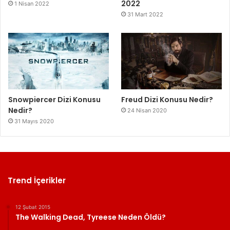
2022
1 Nisan 2022
31 Mart 2022
Snowpiercer Dizi Konusu
Freud Dizi Konusu Nedir?
Nedir?
24 Nisan 2020
31 Mayıs 2020
Trend İçerikler
12 Şubat 2015
The Walking Dead, Tyreese Neden Öldü?