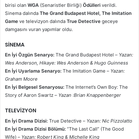
e
p
birisi olan
WGA
(Senaristler Birliği)
Ödülleri
verildi.
r
o
Sinema dalında
The Grand Budapest Hotel, The Imitation
'
s
Game
ve televizyon dalında
True Detective
geceye
d
t
damgasını vuran yapımlar oldu.
a
a
t
g
SİNEMA
a
ö
En İyi Özgün Senaryo:
The Grand Budapest Hotel –
Yazan:
k
n
i
d
Wes Anderson, Hikaye: Wes Anderson & Hugo Guinness
p
e
En İyi Uyarlama Senaryo:
The Imitation Game –
Yazan:
e
r
Graham Moore
d
m
En İyi Belgesel Senaryosu:
The Internet’s Own Boy: The
i
e
Story of Aaron Swartz –
Yazan :Brian Knappenberger
n
k
TELEVİZYON
En İyi Drama Dizisi:
True Detective –
Yazan: Nic Pizzolatto
En İyi Drama Dizisi Bölümü:
“The Last Call” (The Good
Wife) –
Yazan: Robert King & Michelle King