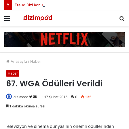
Freud Dizi Konusu Nedir?
Menü
A
y
...
Anasayfa
/
Haber
Haber
67. WGA Ödülleri Verildi
dizimood
T
B
17 Şubat 2015
0
135
w
i
1 dakika okuma süresi
i
r
t
e
t
-
Televizyon ve sinema dünyasının önemli ödüllerinden