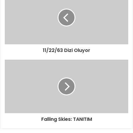
r
e
s
i
n
i
z
i
11/22/63 Dizi Oluyor
g
i
r
i
n
i
z
Falling Skies: TANITIM