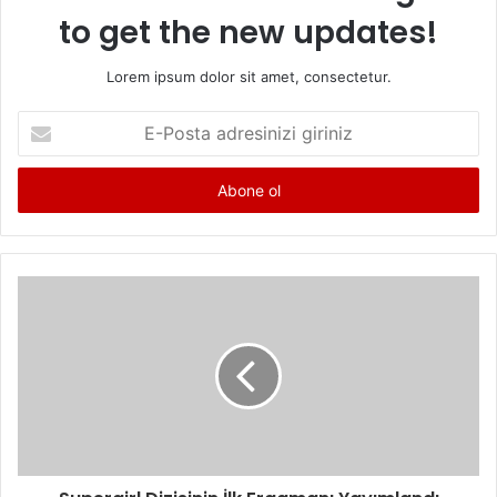
to get the new updates!
Lorem ipsum dolor sit amet, consectetur.
E
-
P
o
s
t
a
a
d
r
e
s
i
n
i
z
i