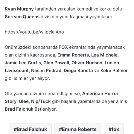
-
Ryan Murphy
tarafından yaratılan komedi ve korku dolu
p
Scream Queens
dizisinin yeni fragmanı yayımlandı.
o
s
https://youtu.be/wIlpcIalAno
t
a
Önümüzdeki sonbaharda
FOX
ekranlarında yayımlanacak
g
olan dizinin kadrosunda,
Emma Roberts, Lea Michele,
ö
Jamie Lee Curtis, Glen Powell, Oliver Hudson, Lucien
n
Laviscount, Nasim Pedrad, Diego Boneta
ve
Keke Palmer
d
gibi isimler yer alıyor.
e
r
Öte yandan dizinin senaristliğini ise,
American Horror
m
e
Story, Glee, Nip/Tuck
gibi başarılı yapımlarda da yer almış
k
Brad Falchuk
üstleniyor.
Brad Falchuk
Emma Roberts
fox