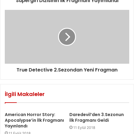
Supergirl Dizisinin İlk Fragmanı Yayımlandı
g
i
r
i
n
i
z
True Detective 2.Sezondan Yeni Fragman
İlgili Makaleler
American Horror Story:
Daredevil’den 3.Sezonun
Apocalypse’in İlk Fragmanı
İlk Fragmanı Geldi
Yayınlandı
11 Eylül 2018
11 Eylül 2018