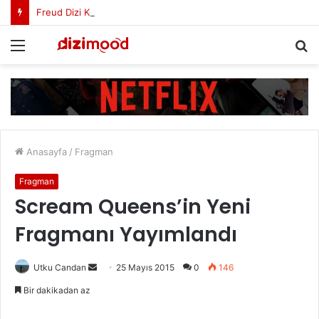
Freud Dizi Konusu Nedir?
Menü
A
y
...
Anasayfa
/
Fragman
Fragman
Scream Queens’in Yeni
Fragmanı Yayımlandı
Utku Candan
B
25 Mayıs 2015
0
146
i
Bir dakikadan az
r
e