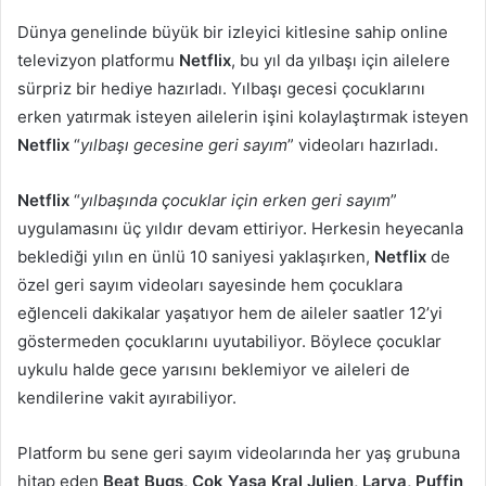
-
Dünya genelinde büyük bir izleyici kitlesine sahip online
p
televizyon platformu
Netflix
, bu yıl da yılbaşı için ailelere
o
sürpriz bir hediye hazırladı. Yılbaşı gecesi çocuklarını
s
erken yatırmak isteyen ailelerin işini kolaylaştırmak isteyen
t
Netflix
“
yılbaşı gecesine geri sayım
” videoları hazırladı.
a
g
Netflix
“
yılbaşında çocuklar için erken geri sayım
”
ö
uygulamasını üç yıldır devam ettiriyor. Herkesin heyecanla
n
beklediği yılın en ünlü 10 saniyesi yaklaşırken,
Netflix
de
d
özel geri sayım videoları sayesinde hem çocuklara
e
eğlenceli dakikalar yaşatıyor hem de aileler saatler 12’yi
r
m
göstermeden çocuklarını uyutabiliyor. Böylece çocuklar
e
uykulu halde gece yarısını beklemiyor ve aileleri de
k
kendilerine vakit ayırabiliyor.
Platform bu sene geri sayım videolarında her yaş grubuna
hitap eden
Beat Bugs, Çok Yaşa Kral Julien, Larva, Puffin