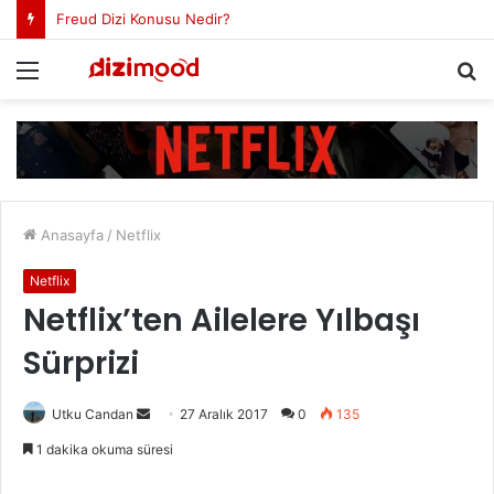
Freud Dizi Konusu Nedir?
Menü
A
y
...
Anasayfa
/
Netflix
Netflix
Netflix’ten Ailelere Yılbaşı
Sürprizi
Utku Candan
B
27 Aralık 2017
0
135
i
1 dakika okuma süresi
r
e