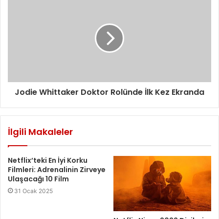
r
i
n
i
z
Jodie Whittaker Doktor Rolünde İlk Kez Ekranda
İlgili Makaleler
Netflix’teki En İyi Korku
Filmleri: Adrenalinin Zirveye
Ulaşacağı 10 Film
31 Ocak 2025