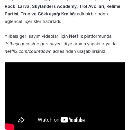
Rock, Larva, Skylanders Academy, Trol Avcıları, Kelime
Partisi, True ve Gökkuşağı Krallığı
adlı birbirinden
eğlenceli içerikler hazırladı.
Yılbaşı geri sayım videoları için
Netflix
platformunda
‘
Yılbaşı gecesine geri sayım
‘ diye arama yapabilir ya da
netflix.com/countdown
adresinden ulaşabilirsiniz.