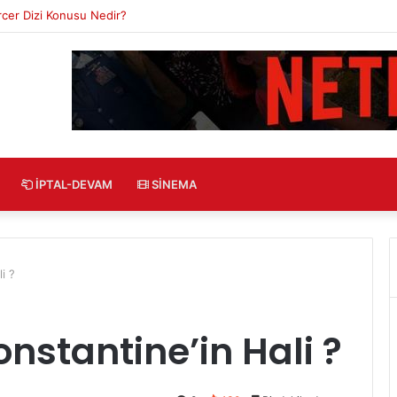
zi Konusu Nedir?
İPTAL-DEVAM
SINEMA
i ?
nstantine’in Hali ?