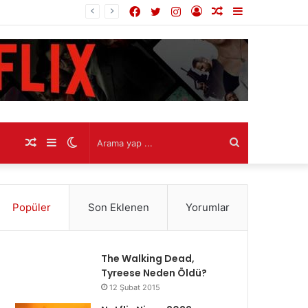
Facebook
Twitter
Instagram
Kayıt
Rastgele
Kenar
Ol
Makale
Bölmesi
Rastgele
Kenar
Dış
Arama
Makale
Bölmesi
görünümü
yap
Popüler
Son Eklenen
Yorumlar
değiştir
...
The Walking Dead,
Tyreese Neden Öldü?
12 Şubat 2015