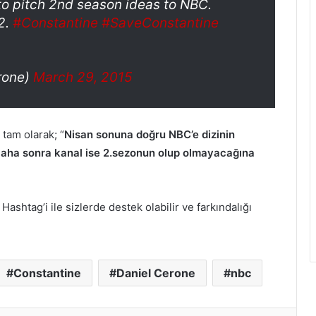
 to pitch 2nd season ideas to NBC.
2.
#Constantine
#SaveConstantine
rone)
March 29, 2015
 tam olarak; “
Nisan sonuna doğru NBC’e dizinin
 Daha sonra kanal ise 2.sezonun olup olmayacağına
Hashtag’i ile sizlerde destek olabilir ve farkındalığı
Constantine
Daniel Cerone
nbc