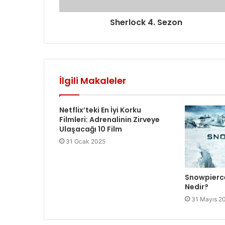
i
g
Sherlock 4. Sezon
i
r
i
n
i
z
İlgili Makaleler
Netflix’teki En İyi Korku
Filmleri: Adrenalinin Zirveye
Ulaşacağı 10 Film
31 Ocak 2025
Snowpierce
Nedir?
31 Mayıs 2