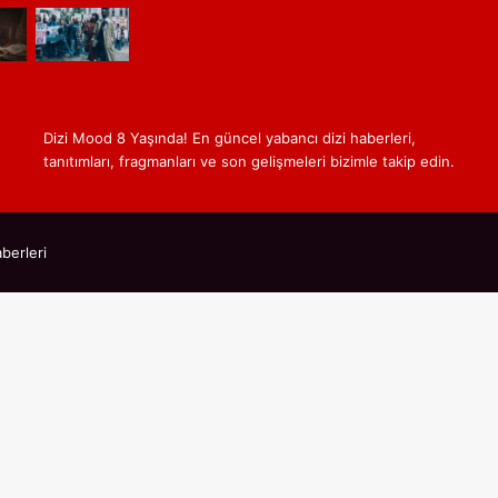
Dizi Mood 8 Yaşında! En güncel yabancı dizi haberleri,
tanıtımları, fragmanları ve son gelişmeleri bizimle takip edin.
berleri