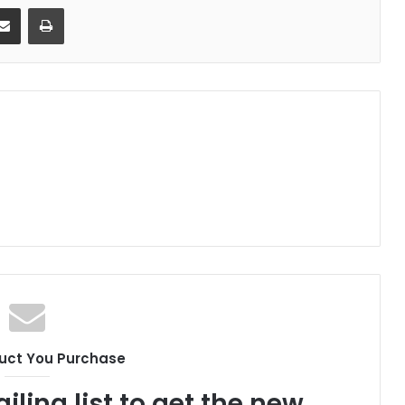
E-Posta ile paylaş
Yazdır
uct You Purchase
iling list to get the new