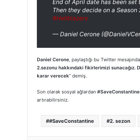
End of April date has been set
Then they decide on a Season 
#Hellblazers
— Daniel Cerone (@DanielVCe
Daniel Cerone
, paylaştığı bu Twitter mesajında
2.sezonu hakkındaki fikirlerimizi sunacağız.
karar verecek
” demiş.
Son olarak sosyal ağlardan
#SaveConstantine
artırabilirsiniz.
#SaveConstantine
2. sezon