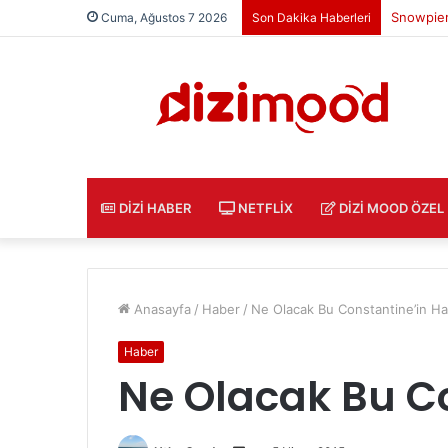
Freud Di
Cuma, Ağustos 7 2026
Son Dakika Haberleri
DIZI HABER
NETFLIX
DIZI MOOD ÖZEL
Anasayfa
/
Haber
/
Ne Olacak Bu Constantine’in Hal
Haber
Ne Olacak Bu Co