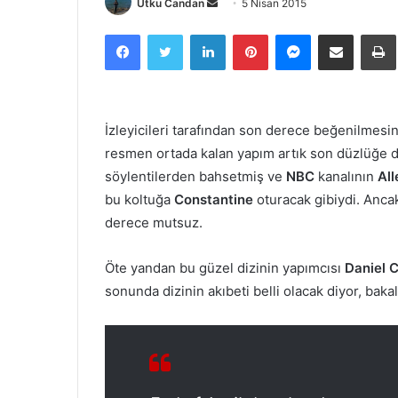
Utku Candan
B
5 Nisan 2015
i
Facebook
Twitter
LinkedIn
Pinterest
Messenger
E-Posta ile paylaş
Ya
r
e
-
p
İzleyicileri tarafından son derece beğenilmesi
o
resmen ortada kalan yapım artık son düzlüğe 
s
t
söylentilerden bahsetmiş ve
NBC
kanalının
Al
a
bu koltuğa
Constantine
oturacak gibiydi. Ancak
g
derece mutsuz.
ö
n
Öte yandan bu güzel dizinin yapımcısı
Daniel 
d
sonunda dizinin akıbeti belli olacak diyor, bak
e
r
m
e
k