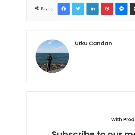
Facebook
Twitter
LinkedIn
Pinterest
Messenger
Paylaş
Utku Candan
With Prod
Subscribe to our ma