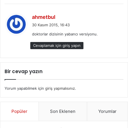
d
ahmetbul
e
30 Kasım 2015, 16:43
d
doktorlar dizisinin yabancı versiyonu.
i
k
Cevaplamak için giriş yapın
i
:
Bir cevap yazın
Yorum yapabilmek için
giriş yapmalısınız
.
Popüler
Son Eklenen
Yorumlar