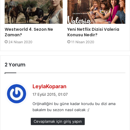
Westworld 4. Sezon Ne
Yeni Netflix Dizisi Valeria
Zaman?
Konusu Nedir?
24 Nisan 2020
11 Nisan 2020
2 Yorum
d
LeylaKoparan
e
17 Eylül 2015, 01:07
d
Orijinalliğini bu güne kadar korudu bu dizi ama
i
bakalım bu sezon nasıl oalcak :/
k
i
Cevaplamak için giriş yapın
: