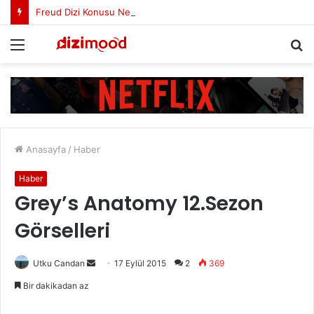
Freud Dizi Konusu Nedir?
Menü
A
y
...
Anasayfa
/
Haber
Haber
Grey’s Anatomy 12.Sezon
Görselleri
Utku Candan
B
17 Eylül 2015
2
369
i
Bir dakikadan az
r
e