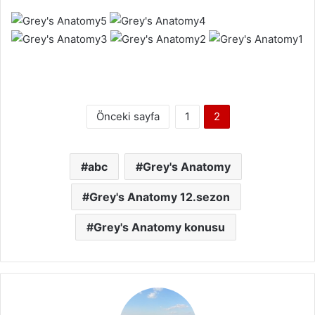
-
p
o
s
t
a
Önceki sayfa
1
2
g
ö
n
abc
Grey's Anatomy
d
e
Grey's Anatomy 12.sezon
r
m
Grey's Anatomy konusu
e
k