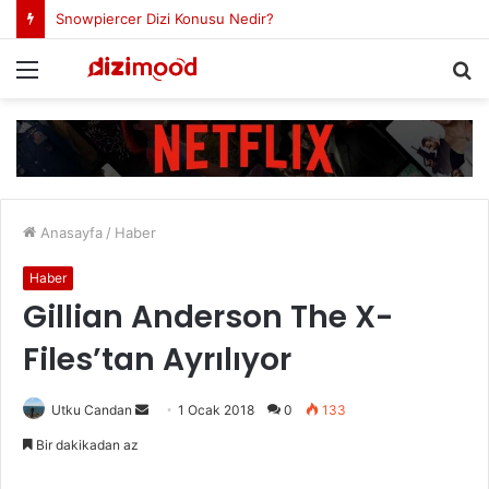
Snowpiercer Dizi Konusu Nedir?
Menü
A
y
...
Anasayfa
/
Haber
Haber
Gillian Anderson The X-
Files’tan Ayrılıyor
Utku Candan
B
1 Ocak 2018
0
133
i
Bir dakikadan az
r
e