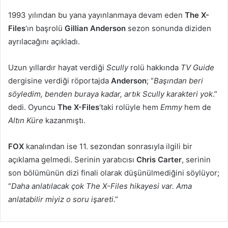
-
1993 yılından bu yana yayınlanmaya devam eden
The X-
p
Files
‘ın başrolü
Gillian Anderson
sezon sonunda diziden
o
ayrılacağını açıkladı.
s
t
Uzun yıllardır hayat verdiği
Scully
rolü hakkında
TV Guide
a
dergisine verdiği röportajda
Anderson
; “
Başından beri
g
söyledim, benden buraya kadar, artık Scully karakteri yok
.”
ö
dedi. Oyuncu
The X-Files
‘taki rolüyle hem
Emmy
hem de
n
Altın Küre
kazanmıştı.
d
e
FOX
kanalından ise 11. sezondan sonrasıyla ilgili bir
r
açıklama gelmedi. Serinin yaratıcısı
m
Chris Carter
, serinin
e
son bölümünün dizi finali olarak düşünülmediğini söylüyor;
k
“
Daha anlatılacak çok The X-Files hikayesi var. Ama
anlatabilir miyiz o soru işareti
.”