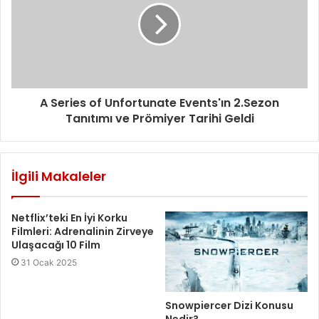
n
i
z
A Series of Unfortunate Events'ın 2.Sezon
Tanıtımı ve Prömiyer Tarihi Geldi
İlgili Makaleler
Netflix’teki En İyi Korku
Filmleri: Adrenalinin Zirveye
Ulaşacağı 10 Film
31 Ocak 2025
Snowpiercer Dizi Konusu
Nedir?