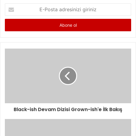
E
-
P
o
s
t
a
a
d
r
e
s
i
n
i
z
i
Black-ish Devam Dizisi Grown-ish'e İlk Bakış
g
i
r
i