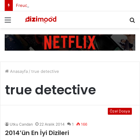
Freud Dizi Konusu Nedir?
Menü
A
y
...
Anasayfa
/
true detective
true detective
Özel Dosya
Utku Candan
22 Aralık 2014
1
166
2014’ün En İyi Dizileri