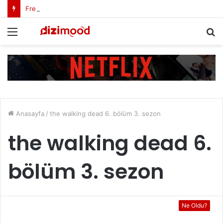
Freud Dizi Konusu Nedir?
Menü
A
y
...
Anasayfa
/
the walking dead 6. bölüm 3. sezon
the walking dead 6.
bölüm 3. sezon
Ne Oldu?