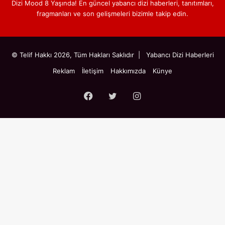
Dizi Mood 8 Yaşında! En güncel yabancı dizi haberleri, tanıtımları,
fragmanları ve son gelişmeleri bizimle takip edin.
© Telif Hakkı 2026, Tüm Hakları Saklıdır |
Yabancı Dizi Haberleri
Reklam
İletişim
Hakkımızda
Künye
Facebook
Twitter
Instagram