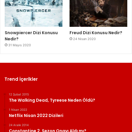
Snowpiercer Dizi Konusu
Freud Dizi Konusu Nedir?
Nedir?
24 Nisan 2020
31 Mayıs 2020
Trend İçerikler
12 Şubat 2015
The Walking Dead, Tyreese Neden Öldü?
1 Nisan 2022
Netflix Nisan 2022 Dizileri
24 Aralık 2014
Constantine 2. Sezon Onayı Aldı mı?