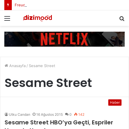
Freud Dizi Konusu Nedir?
Menü
A
y
...
Anasayfa
/
Sesame Street
Sesame Street
Haber
Utku Candan
16 Ağustos 2015
0
142
Sesame Street HBO’ya Geçti, Espriler