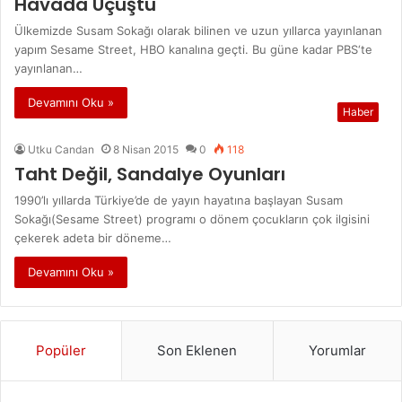
Havada Uçuştu
Ülkemizde Susam Sokağı olarak bilinen ve uzun yıllarca yayınlanan
yapım Sesame Street, HBO kanalına geçti. Bu güne kadar PBS‘te
yayınlanan…
Devamını Oku »
Haber
Utku Candan
8 Nisan 2015
0
118
Taht Değil, Sandalye Oyunları
1990’lı yıllarda Türkiye’de de yayın hayatına başlayan Susam
Sokağı(Sesame Street) programı o dönem çocukların çok ilgisini
çekerek adeta bir döneme…
Devamını Oku »
Popüler
Son Eklenen
Yorumlar