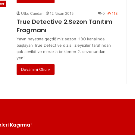
ber
Utku Candan
12 Nisan 2015
0
118
True Detective 2.Sezon Tanıtım
Fragmanı
Yayın hayatına geçtiğimiz sezon HBO kanalında
başlayan True Detective dizisi izleyiciler tarafından
çok sevildi ve merakla beklenen 2. sezonundan
yeni…
Devamını Oku »
kleri Kaçırma!