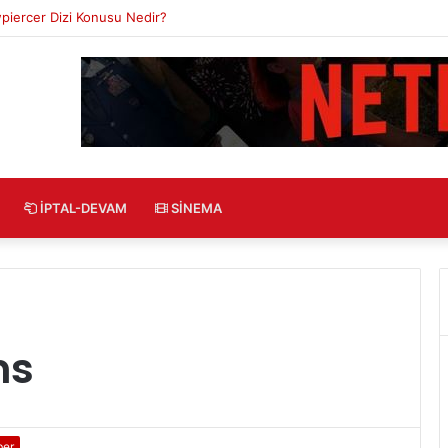
 Dizi Konusu Nedir?
İPTAL-DEVAM
SINEMA
ms
ber