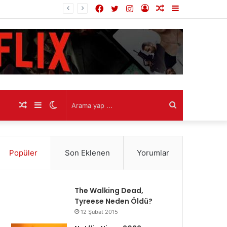
Facebook
Twitter
Instagram
Kayıt
Rastgele
Kenar
Ol
Makale
Bölmesi
Rastgele
Kenar
Dış
Arama
Makale
Bölmesi
görünümü
yap
Popüler
Son Eklenen
Yorumlar
değiştir
...
The Walking Dead,
Tyreese Neden Öldü?
12 Şubat 2015