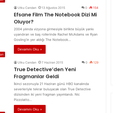
Utku Candan
13 Ağustos 2015
0
154
Efsane Film The Notebook Dizi Mi
Oluyor?
2004 yılında vizyona girmesiyle birlikte büyük yankı
uyandıran ve baş rollerinde Rachel McAdams ve Ryan
Gosling‘in yer aldığı The Notebook…
Devamını Oku »
an
Utku Candan
7 Haziran 2015
0
129
True Detective’den Yeni
Fragmanlar Geldi
İkinci sezonuyla 21 Haziran günü HBO kanalında
severleriyle tekrar buluşacak olan True Detective
dizisinden iki yeni fragman yayımlandı. Nic
Pizzolatto…
Devamını Oku »