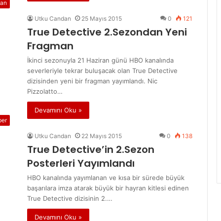
an
Utku Candan
25 Mayıs 2015
0
121
True Detective 2.Sezondan Yeni
Fragman
İkinci sezonuyla 21 Haziran günü HBO kanalında
severleriyle tekrar buluşacak olan True Detective
dizisinden yeni bir fragman yayımlandı. Nic
Pizzolatto…
Devamını Oku »
ber
Utku Candan
22 Mayıs 2015
0
138
True Detective’in 2.Sezon
Posterleri Yayımlandı
HBO kanalında yayımlanan ve kısa bir sürede büyük
başarılara imza atarak büyük bir hayran kitlesi edinen
True Detective dizisinin 2.…
Devamını Oku »