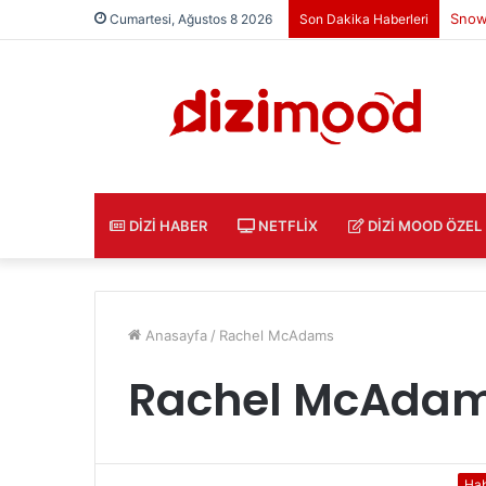
Freud
Cumartesi, Ağustos 8 2026
Son Dakika Haberleri
DIZI HABER
NETFLIX
DIZI MOOD ÖZEL
Anasayfa
/
Rachel McAdams
Rachel McAda
Ha